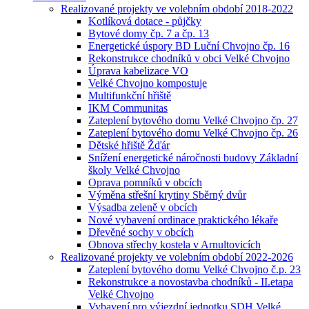
Realizované projekty ve volebním období 2018-2022
Kotlíková dotace - půjčky
Bytové domy čp. 7 a čp. 13
Energetické úspory BD Luční Chvojno čp. 16
Rekonstrukce chodníků v obci Velké Chvojno
Úprava kabelizace VO
Velké Chvojno kompostuje
Multifunkční hřiště
IKM Communitas
Zateplení bytového domu Velké Chvojno čp. 27
Zateplení bytového domu Velké Chvojno čp. 26
Dětské hřiště Žďár
Snížení energetické náročnosti budovy Základní
školy Velké Chvojno
Oprava pomníků v obcích
Výměna střešní krytiny Sběrný dvůr
Výsadba zeleně v obcích
Nové vybavení ordinace praktického lékaře
Dřevěné sochy v obcích
Obnova střechy kostela v Arnultovicích
Realizované projekty ve volebním období 2022-2026
Zateplení bytového domu Velké Chvojno č.p. 23
Rekonstrukce a novostavba chodníků - II.etapa
Velké Chvojno
Vybavení pro výjezdní jednotku SDH Velké