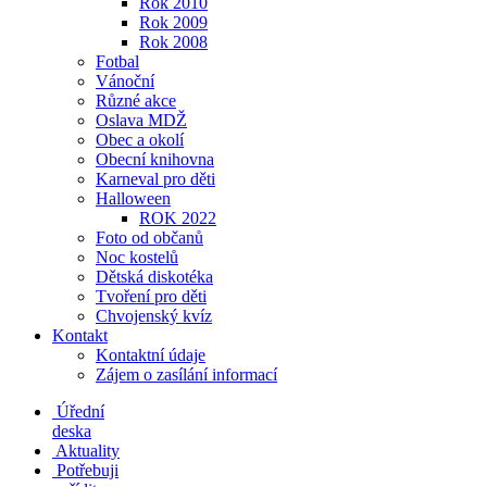
Rok 2010
Rok 2009
Rok 2008
Fotbal
Vánoční
Různé akce
Oslava MDŽ
Obec a okolí
Obecní knihovna
Karneval pro děti
Halloween
ROK 2022
Foto od občanů
Noc kostelů
Dětská diskotéka
Tvoření pro děti
Chvojenský kvíz
Kontakt
Kontaktní údaje
Zájem o zasílání informací
Úřední
deska
Aktuality
Potřebuji