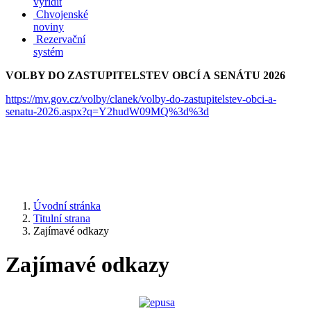
vyřídit
Chvojenské
noviny
Rezervační
systém
VOLBY DO ZASTUPITELSTEV OBCÍ A SENÁTU 2026
https://mv.gov.cz/volby/clanek/volby-do-zastupitelstev-obci-a-
senatu-2026.aspx?q=Y2hudW09MQ%3d%3d
Úvodní stránka
Titulní strana
Zajímavé odkazy
Zajímavé odkazy