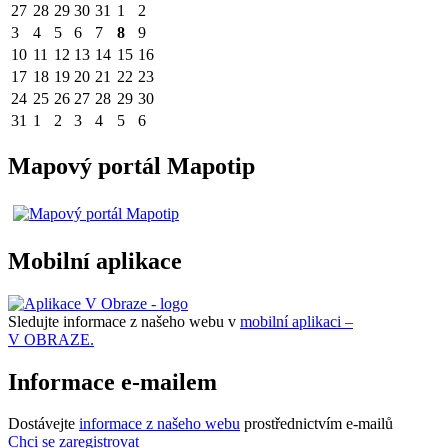
27
28
29
30
31
1
2
3
4
5
6
7
8
9
10
11
12
13
14
15
16
17
18
19
20
21
22
23
24
25
26
27
28
29
30
31
1
2
3
4
5
6
Mapový portál Mapotip
Mobilní aplikace
Sledujte informace z našeho webu v
mobilní aplikaci –
V OBRAZE.
Informace e-mailem
Dostávejte
informace z našeho webu
prostřednictvím e-mailů
Chci se zaregistrovat