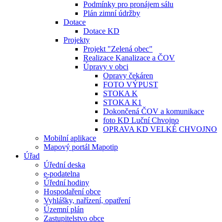
Podmínky pro pronájem sálu
Plán zimní údržby
Dotace
Dotace KD
Projekty
Projekt "Zelená obec"
Realizace Kanalizace a ČOV
Úpravy v obci
Opravy čekáren
FOTO VÝPUST
STOKA K
STOKA K1
Dokončená ČOV a komunikace
foto KD Luční Chvojno
OPRAVA KD VELKÉ CHVOJNO
Mobilní aplikace
Mapový portál Mapotip
Úřad
Úřední deska
e-podatelna
Úřední hodiny
Hospodaření obce
Vyhlášky, nařízení, opatření
Územní plán
Zastupitelstvo obce