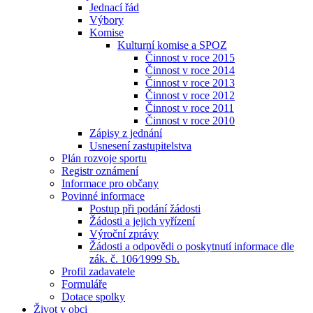
Jednací řád
Výbory
Komise
Kulturní komise a SPOZ
Činnost v roce 2015
Činnost v roce 2014
Činnost v roce 2013
Činnost v roce 2012
Činnost v roce 2011
Činnost v roce 2010
Zápisy z jednání
Usnesení zastupitelstva
Plán rozvoje sportu
Registr oznámení
Informace pro občany
Povinné informace
Postup při podání žádosti
Žádosti a jejich vyřízení
Výroční zprávy
Žádosti a odpovědi o poskytnutí informace dle
zák. č. 106⁄1999 Sb.
Profil zadavatele
Formuláře
Dotace spolky
Život v obci