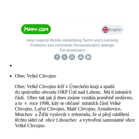
Obec Velké Chvojno
Obec Velké Chvojno leží v Ústeckém kraji a spadá
do správního obvodu ORP Ústí nad Labem. Má 6 místních
částí. Obec tak jak jí dnes známe vznikla poměrně nedávno,
a to v roce 1998, kdy se občané místních částí Velké
Chvojno, Luční Chvojno, Malé Chvojno, Arnultovice,
Mnichov a Žďár vyslovili v referendu, že si přejí oddělení
těchto sídel od obce Libouchec a vytvoření samostatné obce
Velké Chvojno.