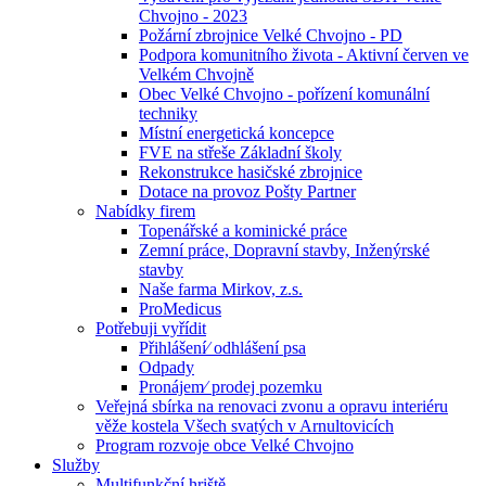
Chvojno - 2023
Požární zbrojnice Velké Chvojno - PD
Podpora komunitního života - Aktivní červen ve
Velkém Chvojně
Obec Velké Chvojno - pořízení komunální
techniky
Místní energetická koncepce
FVE na střeše Základní školy
Rekonstrukce hasičské zbrojnice
Dotace na provoz Pošty Partner
Nabídky firem
Topenářské a kominické práce
Zemní práce, Dopravní stavby, Inženýrské
stavby
Naše farma Mirkov, z.s.
ProMedicus
Potřebuji vyřídit
Přihlášení⁄ odhlášení psa
Odpady
Pronájem⁄ prodej pozemku
Veřejná sbírka na renovaci zvonu a opravu interiéru
věže kostela Všech svatých v Arnultovicích
Program rozvoje obce Velké Chvojno
Služby
Multifunkční hriště