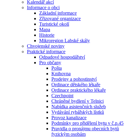
Kalendář akcí
Informace o obci
Základní informace
Zřizované organizace
Turistické okolí
Mapa
Historie
Mikroregion Labské skály
Chvojenské noviny
Praktické informace
Odpadové hospodářství
Pro občany
Pošta
Knihovna
Prodejny a pohostinství
Ordinace dětského lékaře
Ordinace praktického lékaře
Czechpoint
Chráněné bydlení v Telnici
Nabídka asistenčních služeb
Vydávání rybářských lístků
Provoz kanalizace
Podmínky pro přidělení bytu v č.p.45
Pravidla o pronájmu obecních bytů
fyzickým osobám