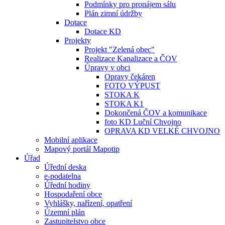
Podmínky pro pronájem sálu
Plán zimní údržby
Dotace
Dotace KD
Projekty
Projekt "Zelená obec"
Realizace Kanalizace a ČOV
Úpravy v obci
Opravy čekáren
FOTO VÝPUST
STOKA K
STOKA K1
Dokončená ČOV a komunikace
foto KD Luční Chvojno
OPRAVA KD VELKÉ CHVOJNO
Mobilní aplikace
Mapový portál Mapotip
Úřad
Úřední deska
e-podatelna
Úřední hodiny
Hospodaření obce
Vyhlášky, nařízení, opatření
Územní plán
Zastupitelstvo obce