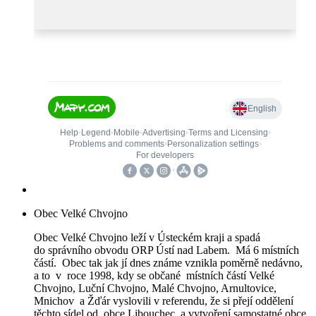
Obec Velké Chvojno
Obec Velké Chvojno leží v Ústeckém kraji a spadá
do správního obvodu ORP Ústí nad Labem. Má 6 místních
částí. Obec tak jak jí dnes známe vznikla poměrně nedávno,
a to v roce 1998, kdy se občané místních částí Velké
Chvojno, Luční Chvojno, Malé Chvojno, Arnultovice,
Mnichov a Žďár vyslovili v referendu, že si přejí oddělení
těchto sídel od obce Libouchec a vytvoření samostatné obce