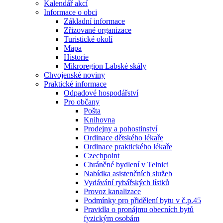
Kalendář akcí
Informace o obci
Základní informace
Zřizované organizace
Turistické okolí
Mapa
Historie
Mikroregion Labské skály
Chvojenské noviny
Praktické informace
Odpadové hospodářství
Pro občany
Pošta
Knihovna
Prodejny a pohostinství
Ordinace dětského lékaře
Ordinace praktického lékaře
Czechpoint
Chráněné bydlení v Telnici
Nabídka asistenčních služeb
Vydávání rybářských lístků
Provoz kanalizace
Podmínky pro přidělení bytu v č.p.45
Pravidla o pronájmu obecních bytů
fyzickým osobám