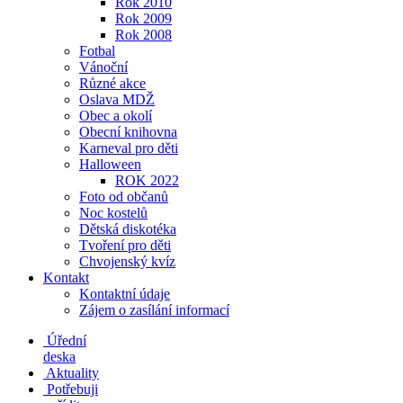
Rok 2010
Rok 2009
Rok 2008
Fotbal
Vánoční
Různé akce
Oslava MDŽ
Obec a okolí
Obecní knihovna
Karneval pro děti
Halloween
ROK 2022
Foto od občanů
Noc kostelů
Dětská diskotéka
Tvoření pro děti
Chvojenský kvíz
Kontakt
Kontaktní údaje
Zájem o zasílání informací
Úřední
deska
Aktuality
Potřebuji