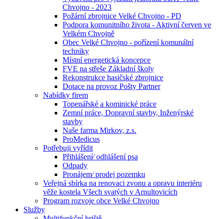
Chvojno - 2023
Požární zbrojnice Velké Chvojno - PD
Podpora komunitního života - Aktivní červen ve
Velkém Chvojně
Obec Velké Chvojno - pořízení komunální
techniky
Místní energetická koncepce
FVE na střeše Základní školy
Rekonstrukce hasičské zbrojnice
Dotace na provoz Pošty Partner
Nabídky firem
Topenářské a kominické práce
Zemní práce, Dopravní stavby, Inženýrské
stavby
Naše farma Mirkov, z.s.
ProMedicus
Potřebuji vyřídit
Přihlášení⁄ odhlášení psa
Odpady
Pronájem⁄ prodej pozemku
Veřejná sbírka na renovaci zvonu a opravu interiéru
věže kostela Všech svatých v Arnultovicích
Program rozvoje obce Velké Chvojno
Služby
Multifunkční hriště