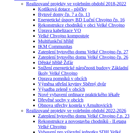
Realizované projekty ve volebním období 2018-2022
Kotlíková dotace - půjčky
Bytové domy čp. 7 a čp. 13
Energetické úspory BD Luční Chvojno čp. 16
Rekonstrukce chodníků v obci Velké Chvojno
Úprava kabelizace VO
Velké Chvojno kompostuje
Multifunkční hřiště
IKM Communitas
Zateplení bytového domu Velké Chvojno čp. 27
Zateplení bytového domu Velké Chvojno čp. 26
Dětské hřiště Žďár
Snížení energetické náročnosti budovy Základní
školy Velké Chvojno
Oprava pomníků v obcích
Výměna střešní krytiny Sběrný dvůr
Výsadba zeleně v obcích
Nové vybavení ordinace praktického lékaře
Dřevěné sochy v obcích
Obnova střechy kostela v Arnultovicích
Realizované projekty ve volebním období 2022-2026
Zateplení bytového domu Velké Chvojno č.p. 23
Rekonstrukce a novostavba chodníků - II.etapa
Velké Chvojno
Vybavení pro výjezdní jednotku SDH Velké