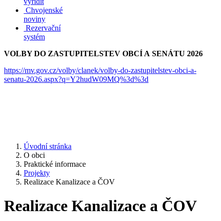
vyřídit
Chvojenské
noviny
Rezervační
systém
VOLBY DO ZASTUPITELSTEV OBCÍ A SENÁTU 2026
https://mv.gov.cz/volby/clanek/volby-do-zastupitelstev-obci-a-
senatu-2026.aspx?q=Y2hudW09MQ%3d%3d
Úvodní stránka
O obci
Praktické informace
Projekty
Realizace Kanalizace a ČOV
Realizace Kanalizace a ČOV