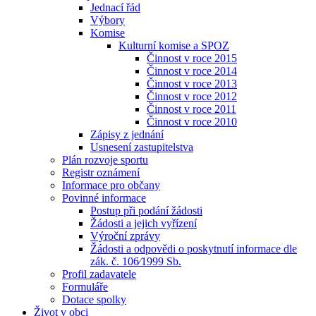
Jednací řád
Výbory
Komise
Kulturní komise a SPOZ
Činnost v roce 2015
Činnost v roce 2014
Činnost v roce 2013
Činnost v roce 2012
Činnost v roce 2011
Činnost v roce 2010
Zápisy z jednání
Usnesení zastupitelstva
Plán rozvoje sportu
Registr oznámení
Informace pro občany
Povinné informace
Postup při podání žádosti
Žádosti a jejich vyřízení
Výroční zprávy
Žádosti a odpovědi o poskytnutí informace dle
zák. č. 106⁄1999 Sb.
Profil zadavatele
Formuláře
Dotace spolky
Život v obci