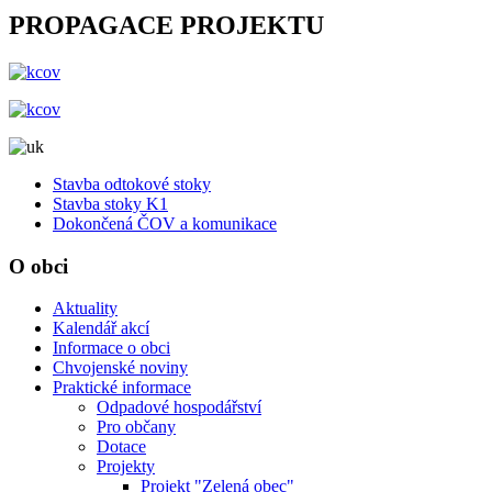
PROPAGACE PROJEKTU
Stavba odtokové stoky
Stavba stoky K1
Dokončená ČOV a komunikace
O obci
Aktuality
Kalendář akcí
Informace o obci
Chvojenské noviny
Praktické informace
Odpadové hospodářství
Pro občany
Dotace
Projekty
Projekt "Zelená obec"