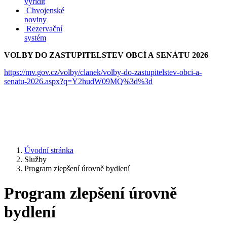
vyřídit
Chvojenské
noviny
Rezervační
systém
VOLBY DO ZASTUPITELSTEV OBCÍ A SENÁTU 2026
https://mv.gov.cz/volby/clanek/volby-do-zastupitelstev-obci-a-
senatu-2026.aspx?q=Y2hudW09MQ%3d%3d
Úvodní stránka
Služby
Program zlepšení úrovně bydlení
Program zlepšení úrovně
bydlení