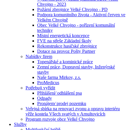
Chvojno - 2023
Požární zbrojnice Velké Chvojno - PD
Podpora komunitního života - Aktivní červen ve
Velkém Chvojně
Obec Velké Chvojno - pořízení komunální
techniky
Místní energetická koncepce
FVE na střeše Základní školy
Rekonstrukce hasičské zbrojnice
Dotace na provoz Pošty Partner
Nabídky firem
Topenářské a kominické práce
Zemní práce, Dopravní stavby, Inženýrské
stavby
Naše farma Mirkov, z.s.
ProMedicus
Potřebuji vyřídit
Přihlášení⁄ odhlášení psa
Odpady
Pronájem⁄ prodej pozemku
Veřejná sbírka na renovaci zvonu a opravu interiéru
věže kostela Všech svatých v Arnultovicích
Program rozvoje obce Velké Chvojno
Služby
Multifunkční hriště