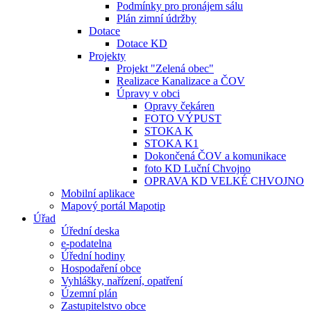
Podmínky pro pronájem sálu
Plán zimní údržby
Dotace
Dotace KD
Projekty
Projekt "Zelená obec"
Realizace Kanalizace a ČOV
Úpravy v obci
Opravy čekáren
FOTO VÝPUST
STOKA K
STOKA K1
Dokončená ČOV a komunikace
foto KD Luční Chvojno
OPRAVA KD VELKÉ CHVOJNO
Mobilní aplikace
Mapový portál Mapotip
Úřad
Úřední deska
e-podatelna
Úřední hodiny
Hospodaření obce
Vyhlášky, nařízení, opatření
Územní plán
Zastupitelstvo obce