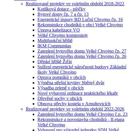
Realizované projekty ve volebním období 2018-2022
Kotlíková dotace - půjčky
Bytové domy čp. 7 a čp. 13
Energetické úspory BD Luční Chvojno čp. 16
Rekonstrukce chodníků v obci Velké Chvojno
Úprava kabelizace VO
Velké Chvojno kompostuje
Multifunkční hřiště
IKM Communitas
Zateplení bytového domu Velké Chvojno čp. 27
Zateplení bytového domu Velké Chvojno čp. 26
Dětské hřiště Žďár
Snížení energetické náročnosti budovy Základní
školy Velké Chvojno
Oprava pomníků v obcích
Výměna střešní krytiny Sběrný dvůr
Výsadba zeleně v obcích
Nové vybavení ordinace praktického lékaře
Dřevěné sochy v obcích
Obnova střechy kostela v Arnultovicích
Realizované projekty ve volebním období 2022-2026
Zateplení bytového domu Velké Chvojno č.p. 23
Rekonstrukce a novostavba chodníků - II.etapa
Velké Chvojno
Vybavení pro výjezdní jednotku SDH Velké