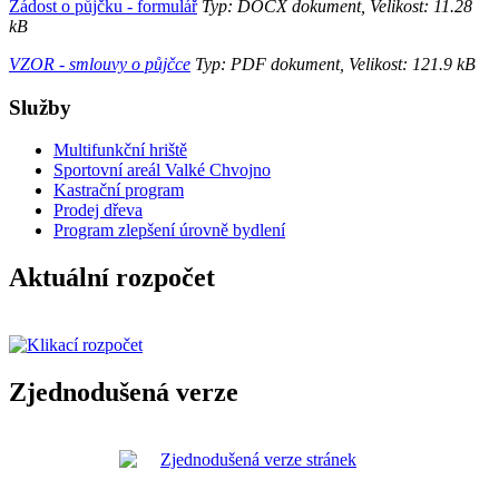
Žádost o půjčku - formulář
Typ: DOCX dokument, Velikost: 11.28
kB
VZOR - smlouvy o půjčce
Typ: PDF dokument, Velikost: 121.9 kB
Služby
Multifunkční hriště
Sportovní areál Valké Chvojno
Kastrační program
Prodej dřeva
Program zlepšení úrovně bydlení
Aktuální rozpočet
Zjednodušená verze