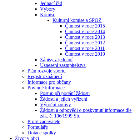
Jednací řád
Výbory
Komise
Kulturní komise a SPOZ
Činnost v roce 2015
Činnost v roce 2014
Činnost v roce 2013
Činnost v roce 2012
Činnost v roce 2011
Činnost v roce 2010
Zápisy z jednání
Usnesení zastupitelstva
Plán rozvoje sportu
Registr oznámení
Informace pro občany
Povinné informace
Postup při podání žádosti
Žádosti a jejich vyřízení
Výroční zprávy
Žádosti a odpovědi o poskytnutí informace dle
zák. č. 106⁄1999 Sb.
Profil zadavatele
Formuláře
Dotace spolky
Život v obci