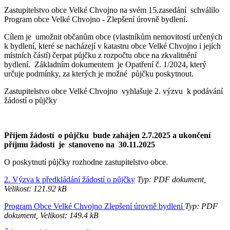
Zastupitelstvo obce Velké Chvojno na svém 15.zasedání schválilo
Program obce Velké Chvojno - Zlepšení úrovně bydlení.
Cílem je umožnit občanům obce (vlastníkům nemovitostí určených
k bydlení, které se nacházejí v katastru obce Velké Chvojno i jejích
místních částí) čerpat půjčku z rozpočtu obce na zkvalitnění
bydlení. Základním dokumentem je Opatření č. 1/2024, který
určuje podmínky, za kterých je možné půjčku poskytnout.
Zastupitelstvo obce Velké Chvojno vyhlašuje 2. výzvu k podávání
žádostí o půjčky
Příjem žádostí o půjčku bude zahájen 2.7.2025 a ukončení
příjmu žádostí je stanoveno na 30.11.2025
O poskytnutí půjčky rozhodne zastupitelstvo obce.
2. Výzva k předkládání žádostí o půjčky
Typ: PDF dokument,
Velikost: 121.92 kB
Program Obce Velké Chvojno Zlepšení úrovně bydlení
Typ: PDF
dokument, Velikost: 149.4 kB