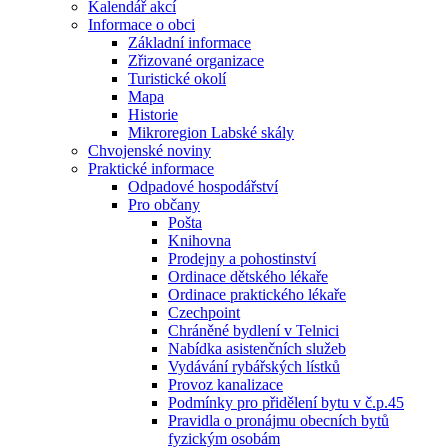
Kalendář akcí
Informace o obci
Základní informace
Zřizované organizace
Turistické okolí
Mapa
Historie
Mikroregion Labské skály
Chvojenské noviny
Praktické informace
Odpadové hospodářství
Pro občany
Pošta
Knihovna
Prodejny a pohostinství
Ordinace dětského lékaře
Ordinace praktického lékaře
Czechpoint
Chráněné bydlení v Telnici
Nabídka asistenčních služeb
Vydávání rybářských lístků
Provoz kanalizace
Podmínky pro přidělení bytu v č.p.45
Pravidla o pronájmu obecních bytů
fyzickým osobám