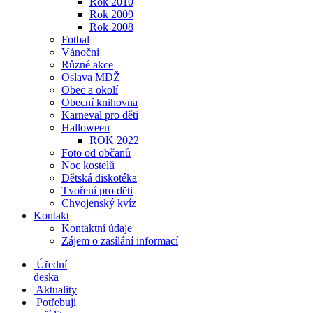
Rok 2010
Rok 2009
Rok 2008
Fotbal
Vánoční
Různé akce
Oslava MDŽ
Obec a okolí
Obecní knihovna
Karneval pro děti
Halloween
ROK 2022
Foto od občanů
Noc kostelů
Dětská diskotéka
Tvoření pro děti
Chvojenský kvíz
Kontakt
Kontaktní údaje
Zájem o zasílání informací
Úřední
deska
Aktuality
Potřebuji