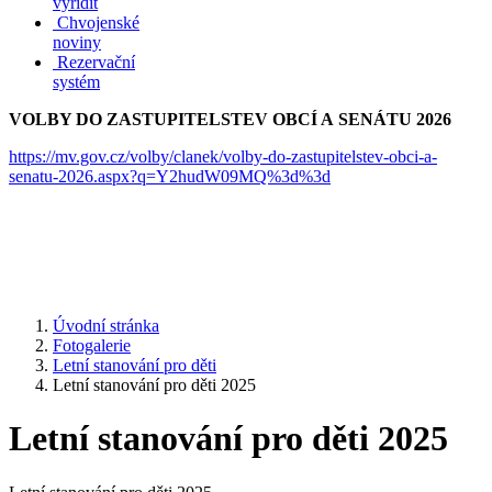
vyřídit
Chvojenské
noviny
Rezervační
systém
VOLBY DO ZASTUPITELSTEV OBCÍ A SENÁTU 2026
https://mv.gov.cz/volby/clanek/volby-do-zastupitelstev-obci-a-
senatu-2026.aspx?q=Y2hudW09MQ%3d%3d
Úvodní stránka
Fotogalerie
Letní stanování pro děti
Letní stanování pro děti 2025
Letní stanování pro děti 2025