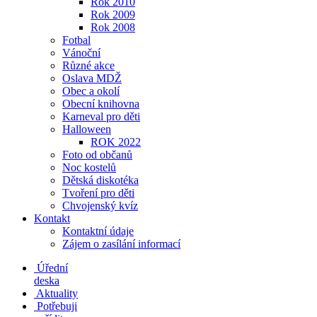
Rok 2010
Rok 2009
Rok 2008
Fotbal
Vánoční
Různé akce
Oslava MDŽ
Obec a okolí
Obecní knihovna
Karneval pro děti
Halloween
ROK 2022
Foto od občanů
Noc kostelů
Dětská diskotéka
Tvoření pro děti
Chvojenský kvíz
Kontakt
Kontaktní údaje
Zájem o zasílání informací
Úřední
deska
Aktuality
Potřebuji