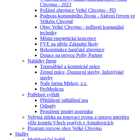
Chvojno - 2023
Požární zbrojnice Velké Chvojno - PD
Podpora komunitního života - Aktivní červen ve
Velkém Chvojně
Obec Velké Chvojno - pořízení komunální
techniky
Místní energetická koncepce
FVE na střeše Základní školy
Rekonstrukce hasičské zbrojnice
Dotace na provoz Pošty Partner
Nabídky firem
Topenářské a kominické práce
Zemní práce, Dopravní stavby, Inženýrské
stavby
Naše farma Mirkov, z.s.
ProMedicus
Potřebuji vyřídit
Přihlášení⁄ odhlášení psa
Odpady
Pronájem⁄ prodej pozemku
Veřejná sbírka na renovaci zvonu a opravu interiéru
věže kostela Všech svatých v Arnultovicích
Program rozvoje obce Velké Chvojno
Služby
Multifunkční hriště