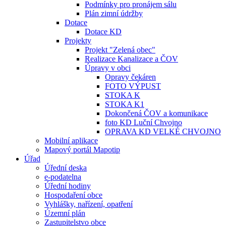
Podmínky pro pronájem sálu
Plán zimní údržby
Dotace
Dotace KD
Projekty
Projekt "Zelená obec"
Realizace Kanalizace a ČOV
Úpravy v obci
Opravy čekáren
FOTO VÝPUST
STOKA K
STOKA K1
Dokončená ČOV a komunikace
foto KD Luční Chvojno
OPRAVA KD VELKÉ CHVOJNO
Mobilní aplikace
Mapový portál Mapotip
Úřad
Úřední deska
e-podatelna
Úřední hodiny
Hospodaření obce
Vyhlášky, nařízení, opatření
Územní plán
Zastupitelstvo obce