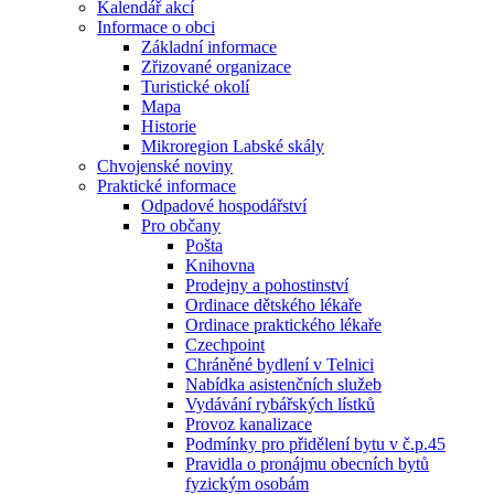
Kalendář akcí
Informace o obci
Základní informace
Zřizované organizace
Turistické okolí
Mapa
Historie
Mikroregion Labské skály
Chvojenské noviny
Praktické informace
Odpadové hospodářství
Pro občany
Pošta
Knihovna
Prodejny a pohostinství
Ordinace dětského lékaře
Ordinace praktického lékaře
Czechpoint
Chráněné bydlení v Telnici
Nabídka asistenčních služeb
Vydávání rybářských lístků
Provoz kanalizace
Podmínky pro přidělení bytu v č.p.45
Pravidla o pronájmu obecních bytů
fyzickým osobám