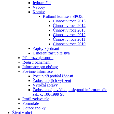
Jednací řád
Výbory
Komise
Kulturní komise a SPOZ
Činnost v roce 2015
Činnost v roce 2014
Činnost v roce 2013
Činnost v roce 2012
Činnost v roce 2011
Činnost v roce 2010
Zápisy z jednání
Usnesení zastupitelstva
Plán rozvoje sportu
Registr oznámení
Informace pro občany
Povinné informace
Postup při podání žádosti
Žádosti a jejich vyřízení
Výroční zprávy
Žádosti a odpovědi o poskytnutí informace dle
zák. č. 106⁄1999 Sb.
Profil zadavatele
Formuláře
Dotace spolky
Život v obci