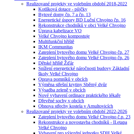
Realizované projekty ve volebním období 2018-2022
Kotlíková dotace - půjčky
Bytové domy čp. 7 a čp. 13
Energetické úspory BD Luční Chvojno čp. 16
Rekonstrukce chodníků v obci Velké Chvojno
Úprava kabelizace VO
Velké Chvojno kompostuje
Multifunkční hřiště
IKM Communitas
Zateplení bytového domu Velké Chvojno čp. 27
Zateplení bytového domu Velké Chvojno čp. 26
Dětské hřiště Žďár
Snížení energetické náročnosti budovy Základní
školy Velké Chvojno
Oprava pomníků v obcích
Výměna střešní krytiny Sběrný dvůr
Výsadba zeleně v obcích
Nové vybavení ordinace praktického lékaře
Dřevěné sochy v obcích
Obnova střechy kostela v Arnultovicích
Realizované projekty ve volebním období 2022-2026
Zateplení bytového domu Velké Chvojno č.p. 23
Rekonstrukce a novostavba chodníků - II.etapa
Velké Chvojno
Vybavení pro výjezdní jednotku SDH Velké