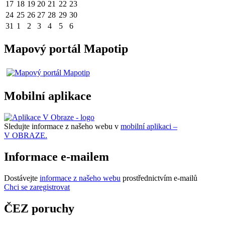
17
18
19
20
21
22
23
24
25
26
27
28
29
30
31
1
2
3
4
5
6
Mapový portál Mapotip
Mobilní aplikace
Sledujte informace z našeho webu v
mobilní aplikaci –
V OBRAZE.
Informace e-mailem
Dostávejte
informace z našeho webu
prostřednictvím e-mailů
Chci se zaregistrovat
ČEZ poruchy