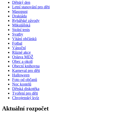
Dětský den
Letní stanování pro děti
Masopust
Drakiáda
Rybářské závody
Mikulášská
Stolní tenis
Svatby
Vítání občánků
Fotbal
Vánoční
Různé akce
Oslava MDŽ
Obec a okolí
Obecní knihovna
Karneval pro děti
Halloween
Foto od občanů
Noc kostelů
Dětská diskotéka
Tvoření pro děti
Chvojenský kvíz
Aktuální rozpočet