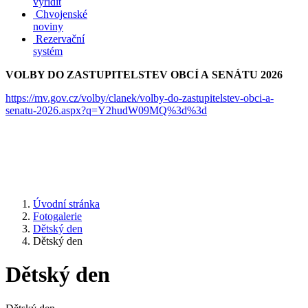
vyřídit
Chvojenské
noviny
Rezervační
systém
VOLBY DO ZASTUPITELSTEV OBCÍ A SENÁTU 2026
https://mv.gov.cz/volby/clanek/volby-do-zastupitelstev-obci-a-
senatu-2026.aspx?q=Y2hudW09MQ%3d%3d
Úvodní stránka
Fotogalerie
Dětský den
Dětský den
Dětský den