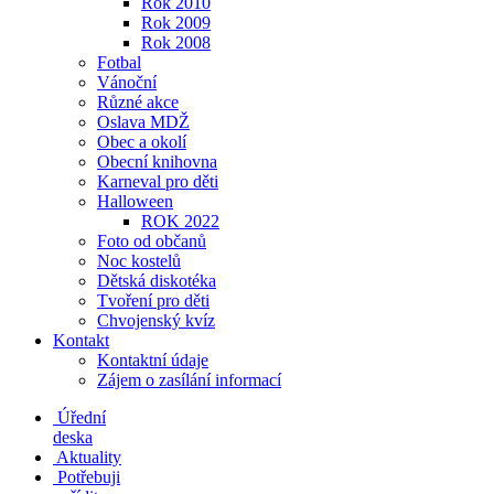
Rok 2010
Rok 2009
Rok 2008
Fotbal
Vánoční
Různé akce
Oslava MDŽ
Obec a okolí
Obecní knihovna
Karneval pro děti
Halloween
ROK 2022
Foto od občanů
Noc kostelů
Dětská diskotéka
Tvoření pro děti
Chvojenský kvíz
Kontakt
Kontaktní údaje
Zájem o zasílání informací
Úřední
deska
Aktuality
Potřebuji