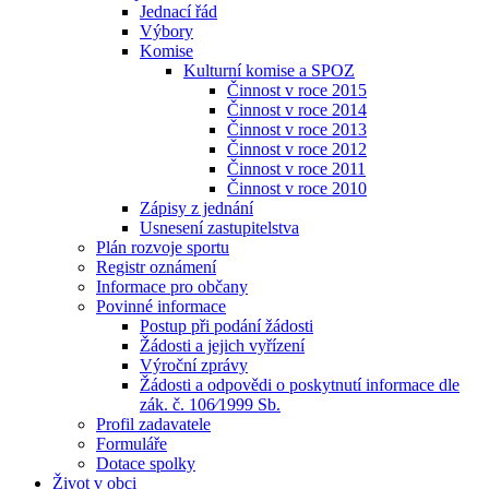
Jednací řád
Výbory
Komise
Kulturní komise a SPOZ
Činnost v roce 2015
Činnost v roce 2014
Činnost v roce 2013
Činnost v roce 2012
Činnost v roce 2011
Činnost v roce 2010
Zápisy z jednání
Usnesení zastupitelstva
Plán rozvoje sportu
Registr oznámení
Informace pro občany
Povinné informace
Postup při podání žádosti
Žádosti a jejich vyřízení
Výroční zprávy
Žádosti a odpovědi o poskytnutí informace dle
zák. č. 106⁄1999 Sb.
Profil zadavatele
Formuláře
Dotace spolky
Život v obci