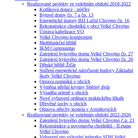
Realizované projekty ve volebním období 2018-2022
Kotlíková dotace - půjčky
Bytové domy čp. 7 a čp. 13
Energetické úspory BD Luční Chvojno čp. 16
Rekonstrukce chodníků v obci Velké Chvojno
Úprava kabelizace VO
Velké Chvojno kompostuje
Multifunkční hřiště
IKM Communitas
Zateplení bytového domu Velké Chvojno čp. 27
Zateplení bytového domu Velké Chvojno čp. 26
Dětské hřiště Žďár
Snížení energetické náročnosti budovy Základní
školy Velké Chvojno
Oprava pomníků v obcích
Výměna střešní krytiny Sběrný dvůr
Výsadba zeleně v obcích
Nové vybavení ordinace praktického lékaře
Dřevěné sochy v obcích
Obnova střechy kostela v Arnultovicích
Realizované projekty ve volebním období 2022-2026
Zateplení bytového domu Velké Chvojno č.p. 23
Rekonstrukce a novostavba chodníků - II.etapa
Velké Chvojno
Vybavení pro výjezdní jednotku SDH Velké