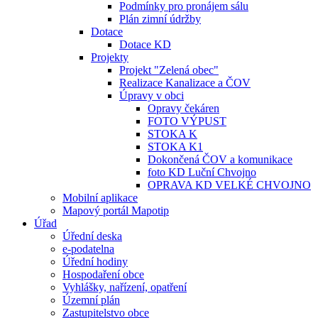
Podmínky pro pronájem sálu
Plán zimní údržby
Dotace
Dotace KD
Projekty
Projekt "Zelená obec"
Realizace Kanalizace a ČOV
Úpravy v obci
Opravy čekáren
FOTO VÝPUST
STOKA K
STOKA K1
Dokončená ČOV a komunikace
foto KD Luční Chvojno
OPRAVA KD VELKÉ CHVOJNO
Mobilní aplikace
Mapový portál Mapotip
Úřad
Úřední deska
e-podatelna
Úřední hodiny
Hospodaření obce
Vyhlášky, nařízení, opatření
Územní plán
Zastupitelstvo obce