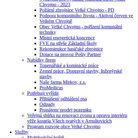
Chvojno - 2023
Požární zbrojnice Velké Chvojno - PD
Podpora komunitního života - Aktivní červen ve
Velkém Chvojně
Obec Velké Chvojno - pořízení komunální
techniky
Místní energetická koncepce
FVE na střeše Základní školy
Rekonstrukce hasičské zbrojnice
Dotace na provoz Pošty Partner
Nabídky firem
Topenářské a kominické práce
Zemní práce, Dopravní stavby, Inženýrské
stavby
Naše farma Mirkov, z.s.
ProMedicus
Potřebuji vyřídit
Přihlášení⁄ odhlášení psa
Odpady
Pronájem⁄ prodej pozemku
Veřejná sbírka na renovaci zvonu a opravu interiéru
věže kostela Všech svatých v Arnultovicích
Program rozvoje obce Velké Chvojno
Služby
Multifunkční hriště