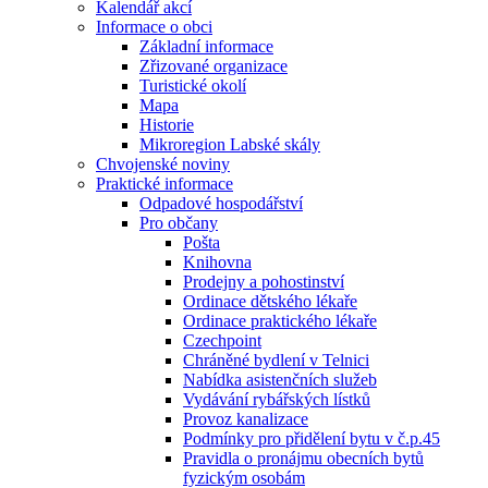
Kalendář akcí
Informace o obci
Základní informace
Zřizované organizace
Turistické okolí
Mapa
Historie
Mikroregion Labské skály
Chvojenské noviny
Praktické informace
Odpadové hospodářství
Pro občany
Pošta
Knihovna
Prodejny a pohostinství
Ordinace dětského lékaře
Ordinace praktického lékaře
Czechpoint
Chráněné bydlení v Telnici
Nabídka asistenčních služeb
Vydávání rybářských lístků
Provoz kanalizace
Podmínky pro přidělení bytu v č.p.45
Pravidla o pronájmu obecních bytů
fyzickým osobám